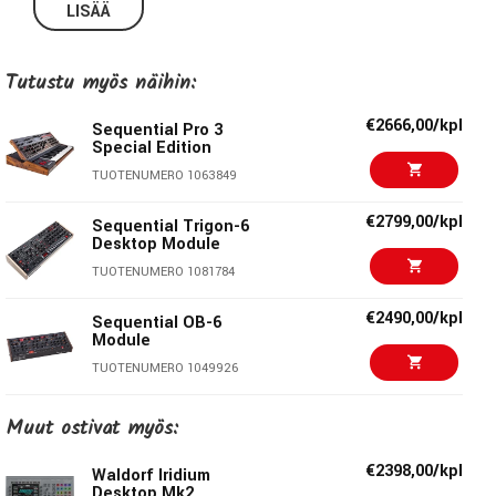
LISÄÄ
Tutustu myös näihin:
€2666,00/kpl
Sequential Pro 3
Special Edition
TUOTENUMERO 1063849
€2799,00/kpl
Sequential Trigon-6
Desktop Module
TUOTENUMERO 1081784
€2490,00/kpl
Sequential OB-6
Module
TUOTENUMERO 1049926
€2899,00/kpl
Sequential Prophet
Muut ostivat myös:
REV2 8-Voice
TUOTENUMERO 1051636
€2398,00/kpl
Waldorf Iridium
Desktop Mk2