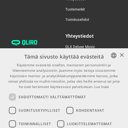
TUOTENUMERO 1054308
Tuotemerkit
€79,00/kpl
Teenage Engineering
Toimitusehdot
PO-33 K.O.
TUOTENUMERO 1055734
Yhteystiedot
€525,00/kpl
ARTURIA MiniFreak
Hybrid Synthesizer
DLX Deluxe Music
×
verkkokaupan asiakaspalvelu:
TUOTENUMERO 1078127
Tämä sivusto käyttää evästeitä
tilaus@dlxmusic.fi
Käytämme evästeitä sisällön, mainosten personointiin ja
Puh: 0207 282240 (arkisin klo
liikenteemme analysointiin. Jaamme myös tietoja sivustomme
FINNISH
13-17)
käytöstäsi mainos- ja analytiikkakumppaneidemme kanssa, jotka
FINNISH
voivat yhdistää ne muihin tietoihin, jotka olet heille antanut tai joita
Puh: 0207 282250 (myymälä)
he ovat keränneet käyttäessäsi palveluitaan.
Lue lisää
ENGLISH
Hermannin Rantatie 10
EHDOTTOMASTI VÄLTTÄMÄTTÖMÄT
00580 Helsinki
Y-tunnus: 1983522-7
SUORITUSKYVYLLISET
KOHDENTAVAT
Myymälän aukioloajat:
TOIMINNALLISET
LUOKITTELEMATTOMAT