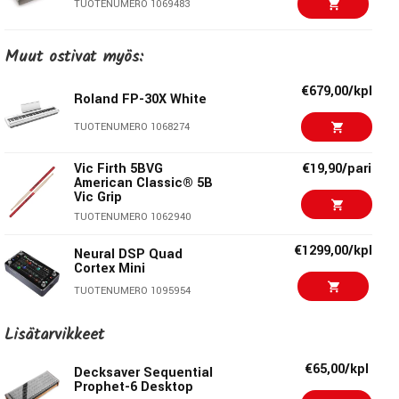
TUOTENUMERO 1069483
€2658,00/kpl
Sequential Prophet-5
Muut ostivat myös:
Desktop
TUOTENUMERO 1068209
€679,00/kpl
Roland FP-30X White
€1999,00/kpl
UDO Audio Super 6
TUOTENUMERO 1068274
Desktop White
TUOTENUMERO 1073082
Vic Firth 5BVG
€19,90/pari
American Classic® 5B
Vic Grip
€1959,00/kpl
Sequential Prophet
REV2 8V Module
TUOTENUMERO 1062940
TUOTENUMERO 1053988
€1299,00/kpl
Neural DSP Quad
Cortex Mini
€2899,00/kpl
Sequential Prophet
TUOTENUMERO 1095954
REV2 8-Voice
TUOTENUMERO 1051636
Epiphone Les Paul
€740,00
Lisätarvikkeet
Custom Ebony (Incl
€2399,00/kpl
Premium Gig Bag)
Synclavier Regen
€65,00/kpl
Decksaver Sequential
TUOTENUMERO 1090735
Prophet-6 Desktop
TUOTENUMERO 1090495