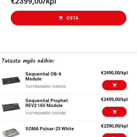
€2399,00/kpl
OSTA
Tutustu myös näihin:
€2490,00/kpl
Sequential OB-6
Module
TUOTENUMERO 1049926
€2499,00/kpl
Sequential Prophet
REV2 16V Module
TUOTENUMERO 1053989
€2290,00/kpl
SOMA Pulsar-23 White