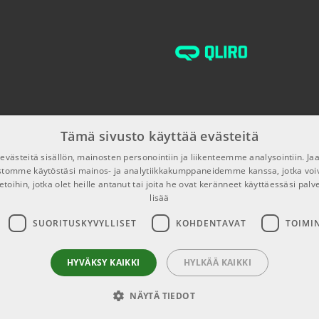
sE Electronics
Microphone
TUOTENUMERO 106
sE Electronics
TUOTENUMERO 107
Tämä sivusto käyttää evästeitä
sE Electronics
Microphone
västeitä sisällön, mainosten personointiin ja liikenteemme analysointiin. 
ustomme käytöstäsi mainos- ja analytiikkakumppaneidemme kanssa, jotka voi
TUOTENUMERO 108
etoihin, jotka olet heille antanut tai joita he ovat keränneet käyttäessäsi palv
lisää
sE Electronics
Microphone
SUORITUSKYVYLLISET
KOHDENTAVAT
TOIMI
TUOTENUMERO 108
HYVÄKSY KAIKKI
HYLKÄÄ KAIKKI
sE Electronics
Talk Micropho
NÄYTÄ TIEDOT
TUOTENUMERO 108