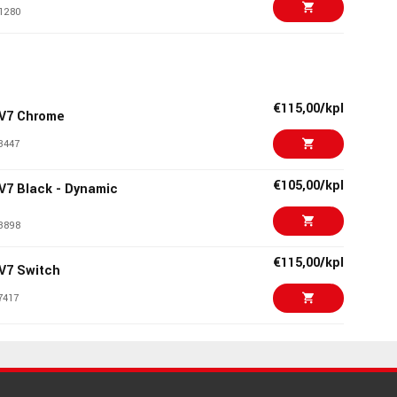
1280
€29,40/kpl
4151 Royal Orleans
5544
€115,00/kpl
 V7 Chrome
€111,00/kpl
 V7 White - Dynamic
3447
6229
€105,00/kpl
 V7 Black - Dynamic
€66,00
c Stand Chrome
3898
5538
€115,00/kpl
 V7 Switch
€9,00/kpl
,9m Microphone
7417
6332
€222,00/kpl
 V7 Gold - Dynamic
€64,00/kpl
ophone Stand
3714
0969