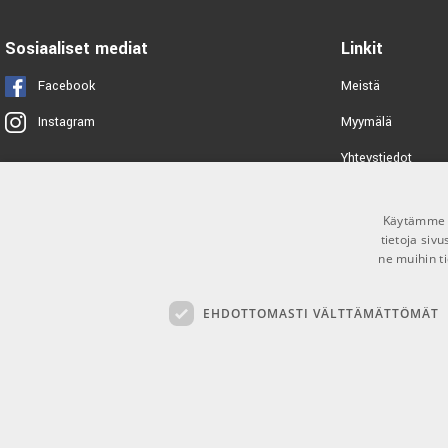
Sosiaaliset mediat
Linkit
Facebook
Meistä
Myymälä
Instagram
Yhteystiedot
Tuotemerkit
Käytämme e
Toimitusehdot
tietoja siv
ne muihin ti
EHDOTTOMASTI VÄLTTÄMÄTTÖMÄT