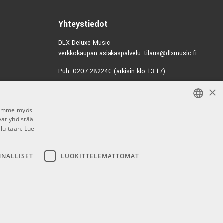
€99,00/kpl
 V7 - Dynamic
Yhteystiedot
3446
DLX Deluxe Music
verkkokaupan asiakaspalvelu: tilaus@dlxmusic.fi
€123,00/kpl
 V7 Myles Kennedy
Puh: 0207 282240 (arkisin klo 13-17)
3202
×
Puh: 0207 282250 (myymälä)
€111,00/kpl
 V7 Red - Dynamic
Hermannin Rantatie 10
Jaamme myös
00580 Helsinki
vat yhdistää
FINNISH
6228
Y-tunnus: 1983522-7
eluitaan.
Lue
FINNISH
€111,00/kpl
 V7 White - Dynamic
Myymälän aukioloajat:
ENGLISH
NNALLISET
LUOKITTELEMATTOMAT
Ma-Pe 10-18
6229
La 10-15
€149,00/kpl
 V7PTT Push To
ne
6095