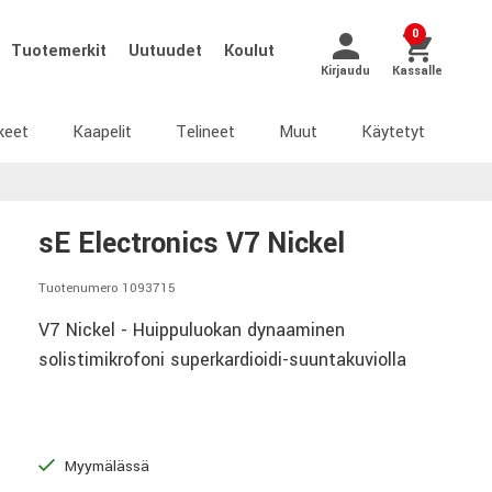
0
Tuotemerkit
Uutuudet
Koulut
Kirjaudu
Kassalle
keet
Kaapelit
Telineet
Muut
Käytetyt
sE Electronics V7 Nickel
Tuotenumero 1093715
V7 Nickel - Huippuluokan dynaaminen
solistimikrofoni superkardioidi-suuntakuviolla
Myymälässä