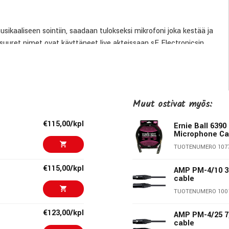
sikaaliseen sointiin, saadaan tulokseksi mikrofoni joka kestää ja
 suuret nimet ovat käyttäneet live akteissaan sE Electronicsin
 on tuottanut dynaamisen mikrofonin joka kestää ja toistaa
ei löydy. Metallinen runko ja jousiteräksestä tehty grilli
ahvike jonka reunat ovat tasoitetut tasaisin välein jotta lattialle
Muut ostivat myös:
n pudottuaan. V7 mikrofonin kullattu XLR liitin pitää huolen
€115,00/kpl
Ernie Ball 6390
Microphone Cab
TUOTENUMERO 107
äänet ja muut häiritsevät ympäristötekijät. Tuulisuojia tulee kaksi
 haluaa on se helposti vaihdettavissa mukana tulevaan mustaa.
€115,00/kpl
AMP PM-4/10 
cable
 käsittelyäänien toistumisen tehokkaasti. Puhekapseli on
TUOTENUMERO 100
 runkoäänistä ja pörinöistä ei välity mikrofonin kapseliin.
€123,00/kpl
AMP PM-4/25 7
teri, musta tuulisuoja ja kuljetuspussi
cable