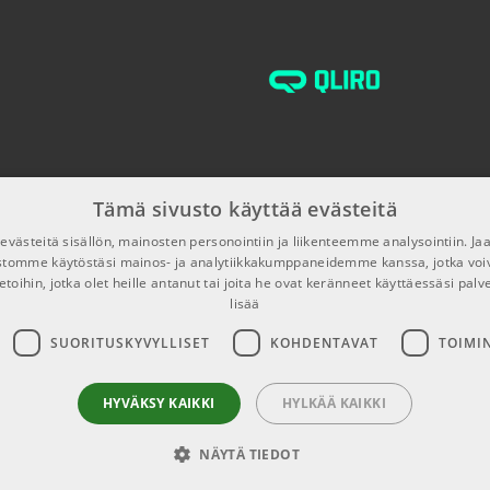
€13,91/kpl
K&M 211/1B B
TUOTENUMERO 100
€19,10/kpl
K&M 215 Threa
TUOTENUMERO 100
Tämä sivusto käyttää evästeitä
€16,90/kpl
K&M 21070 Mic
västeitä sisällön, mainosten personointiin ja liikenteemme analysointiin. 
TUOTENUMERO 100
ustomme käytöstäsi mainos- ja analytiikkakumppaneidemme kanssa, jotka voi
etoihin, jotka olet heille antanut tai joita he ovat keränneet käyttäessäsi palv
lisää
K&M 25400 Mic
SUORITUSKYVYLLISET
KOHDENTAVAT
TOIMI
TUOTENUMERO 104
HYVÄKSY KAIKKI
HYLKÄÄ KAIKKI
K&M 217 Threa
TUOTENUMERO 100
NÄYTÄ TIEDOT