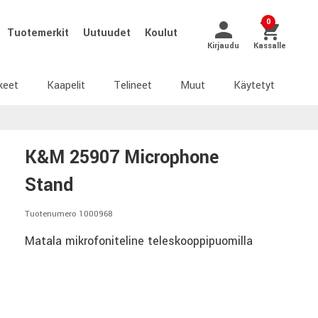
0
Tuotemerkit
Uutuudet
Koulut
Kirjaudu
Kassalle
keet
Kaapelit
Telineet
Muut
Käytetyt
K&M 25907 Microphone
Stand
Tuotenumero 1000968
Matala mikrofoniteline teleskooppipuomilla