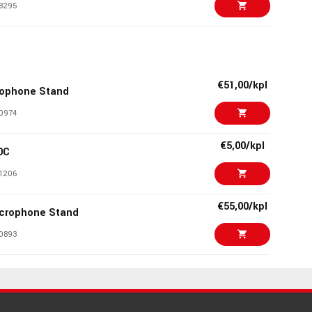
8295
€60,00/kpl
crophone Stand
0894
€51,00/kpl
ophone Stand
€48,00/kpl
10m Microphone
0974
6721
€5,00/kpl
0C
€40,00/kpl
 Microphone cable
1206
6719
€55,00/kpl
crophone Stand
€55,00/kpl
crophone Stand
0893
0893
€63,00/kpl
c Stand White
€60,00/kpl
crophone Stand
9847
0891