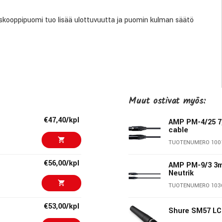
leskooppipuomi tuo lisää ulottuvuutta ja puomin kulman säätö
Muut ostivat myös:
€47,40/kpl
AMP PM-4/25 7
cable
TUOTENUMERO 100
€56,00/kpl
AMP PM-9/3 3m
Neutrik
 laatutuotteiden merkki. K&M:n jalustat tunnetaan nerokkaista
TUOTENUMERO 103
 on 270 työlleen omistautunutta ammattilaista Saksan
li 1500 eri tuotenimikettä, joita myydään 80 maahan kautta
€53,00/kpl
Shure SM57 L
iammattilaisten vakiokalustoa.