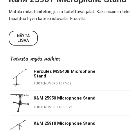
Matala mikrofoniteline, jossa taitettavat jalat. Kaksiosainen te
tapahtuu hyvin käteen istuvalla T-ruuvilla.
Tekniset tiedot:
NÄYTÄ
LISÄÄ
Teleskooppipuomi:
Kaksiosainen
Puomin pituus:
425mm-585mm
Tutustu myös näihin:
Materiaali:
Teräs
Hercules MS540B Microphone
Paino:
2,2Kg
Stand
TUOTENUMERO 1077462
König & Meyer
K&M 25950 Microphone Stand
Stands For Music - Since 1949 König & Meyer on hienostuneiden
TUOTENUMERO 1000972
ratkaisuistaan, toimivuudestaan ja kestävyydestään - tekijöinä
Wertheimissa. K&M valmistaa kahdessa eri tehtaassa Saksassa y
K&M 25910 Microphone Stand
maailman. Monet K&M-telineet ovat eläviä klassikoita ja musiikk