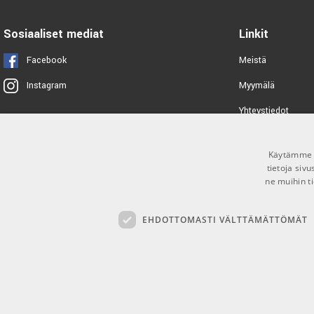
K&M 16027 Drink holder
»Biobased«
Sosiaaliset mediat
Linkit
TUOTENUMERO 1072766
Facebook
Meistä
K&M 16022 Drink Holder
Myymälä
Instagram
TUOTENUMERO 1028702
Yhteystiedot
Tuotemerkit
K&M 21421 Bag for mic stand
Käytämme e
Toimitusehdot
TUOTENUMERO 1000913
tietoja siv
ne muihin ti
EHDOTTOMASTI VÄLTTÄMÄTTÖMÄT