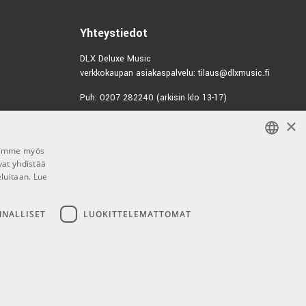
€25,70/kpl
oom Arm
Yhteystiedot
0899
DLX Deluxe Music
verkkokaupan asiakaspalvelu: tilaus@dlxmusic.fi
€3,60/kpl
d adapter
Puh: 0207 282240 (arkisin klo 13-17)
0918
×
Puh: 0207 282250 (myymälä)
€45,00/kpl
Hermannin Rantatie 10
rophone Stand
Jaamme myös
00580 Helsinki
0892
vat yhdistää
FINNISH
Y-tunnus: 1983522-7
eluitaan.
Lue
FINNISH
€26,90/kpl
rophone Stand
Myymälän aukioloajat:
ENGLISH
NNALLISET
LUOKITTELEMATTOMAT
1674
Ma-Pe 10-18
La 10-15
€2,00/kpl
d adapter
0920