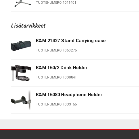
TUOTENUMERO 1011401
K&M 260/1G Microphone Stand
Lisätarvikkeet
TUOTENUMERO 1005947
K&M 21427 Stand Carrying case
K&M 26125 Microphone Stand
TUOTENUMERO 1060275
TUOTENUMERO 1041231
K&M 160/2 Drink Holder
K&M 260/1 Microphone Stand -
Nickel
TUOTENUMERO 1000841
TUOTENUMERO 1000975
K&M 16080 Headphone Holder
K&M 26145 Microphone Stand
TUOTENUMERO 1033155
TUOTENUMERO 1043202
K&M 21315 Carrying Case
K&M 260/1B Microphone Stand
TUOTENUMERO 1055827
TUOTENUMERO 1000976