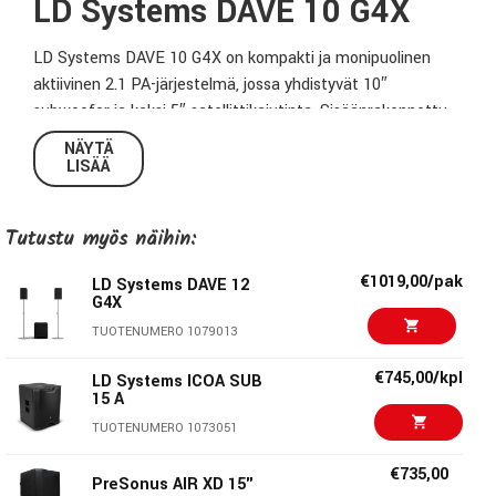
LD Systems DAVE 10 G4X
LD Systems DAVE 10 G4X on kompakti ja monipuolinen
aktiivinen 2.1 PA-järjestelmä, jossa yhdistyvät 10″
subwoofer ja kaksi 5″ satellittikaiutinta. Sisäänrakennettu
6-kanavainen mikseri, EQ, reverb-efektit ja Bluetooth-
NÄYTÄ
suoratoisto takaavat selkeän ja dynaamisen äänen pieniin
LISÄÄ
live-esiintymisiin, DJ-käyttöön ja tapahtumiin.
Tutustu myös näihin:
Ominaisuudet
€1019,00/pak
LD Systems DAVE 12
G4X
10″ subwoofer ja kaksi 5″ satellittikaiutinta
TUOTENUMERO 1079013
Yhteensä 1200 W huipputehoa
6-kanavainen mikseri kanavakohtaisilla EQ- ja reverb-
€745,00/kpl
LD Systems ICOA SUB
15 A
säätimillä
Liitännät mikrofoneille, Hi-Z instrumenteille ja linjatuloille
TUOTENUMERO 1073051
Digitaalinen SPDIF-tulo ja Bluetooth-suoratoisto
€735,00
Kolme reverb-esiasetusta tilan äänenmuokkaukseen
PreSonus AIR XD 15"