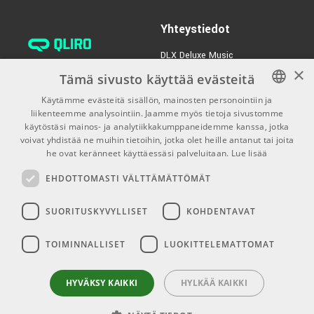
Yhteystiedot
DLX Deluxe Music
×
verkkokaupan asiakaspalvelu:
Tämä sivusto käyttää evästeitä
tilaus@dlxmusic.fi
Käytämme evästeitä sisällön, mainosten personointiin ja
Puh: 0207 282240 (arkisin klo
liikenteemme analysointiin. Jaamme myös tietoja sivustomme
FINNISH
13-17)
käytöstäsi mainos- ja analytiikkakumppaneidemme kanssa, jotka
FINNISH
voivat yhdistää ne muihin tietoihin, jotka olet heille antanut tai joita
Puh: 0207 282250 (myymälä)
he ovat keränneet käyttäessäsi palveluitaan.
Lue lisää
ENGLISH
Hermannin Rantatie 10
EHDOTTOMASTI VÄLTTÄMÄTTÖMÄT
00580 Helsinki
Y-tunnus: 1983522-7
SUORITUSKYVYLLISET
KOHDENTAVAT
Myymälän aukioloajat:
TOIMINNALLISET
LUOKITTELEMATTOMAT
Ma-Pe 10-18
La 10-15
HYVÄKSY KAIKKI
HYLKÄÄ KAIKKI