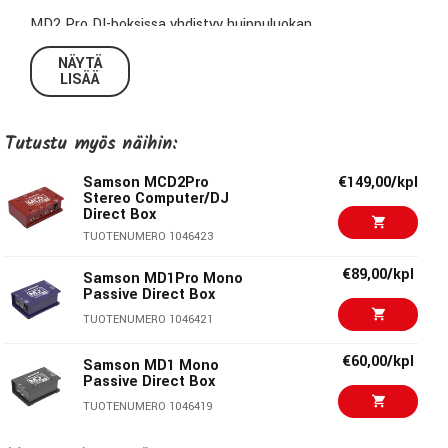
MD2 Pro DI-boksissa yhdistyy huippuluokan
äänikomponentit ja kestävä metallikotelo. MD2 Pro toistaa
NÄYTÄ
signaalin juuri sellaisena, kuin se on tarkoitettukin ja
LISÄÄ
muuttaa signaalin ainoastaan balansoimattomasta
balansoituun signaaliin. Kytkimellinen Ground Lift poistaa ei
Tutustu myös näihin:
toivotut hurinat ja huminat.
Samson MCD2Pro
€149,00/kpl
Samson STLX-muuntajat toistavat koko taajuuskaistan
Stereo Computer/DJ
sitä mitenkään värittämättä. tasapainoisen signaalin
Direct Box
instrumenteistasi. Balansoitu ulostulo on puhdas ja
TUOTENUMERO 1046423
kohinaton, joten pidemmätkin kaapelinvedot ovat
€89,00/kpl
Samson MD1Pro Mono
mahdollisia. MD2 Pro soveltuu mainiosti esim.
Passive Direct Box
kosketinsoittajan työkalupakkiin.
TUOTENUMERO 1046421
Tekniset tiedot:
€60,00/kpl
Samson MD1 Mono
Passive Direct Box
Malli:
MD2 Pro
TUOTENUMERO 1046419
Pad-kytkin:
0dB/-10dB/-20dB