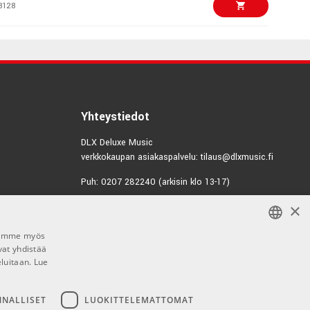
8128
€138,00/kpl
ATS Analog
ne
8581
€13,20/kpl
dphone Holder
Yhteystiedot
3155
DLX Deluxe Music
verkkokaupan asiakaspalvelu: tilaus@dlxmusic.fi
€15,90/kpl
2814
Puh: 0207 282240 (arkisin klo 13-17)
9106
×
Puh: 0207 282250 (myymälä)
€148,00/kpl
Hermannin Rantatie 10
tepad 8FX
Jaamme myös
00580 Helsinki
4249
vat yhdistää
FINNISH
Y-tunnus: 1983522-7
eluitaan.
Lue
FINNISH
€166,00
00FX - Mixer
Myymälän aukioloajat:
ENGLISH
NNALLISET
LUOKITTELEMATTOMAT
1871