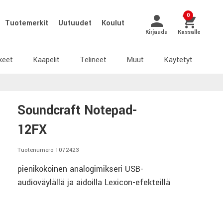
0
Tuotemerkit
Uutuudet
Koulut
Kirjaudu
Kassalle
keet
Kaapelit
Telineet
Muut
Käytetyt
Soundcraft Notepad-
12FX
Tuotenumero 1072423
pienikokoinen analogimikseri USB-
audioväylällä ja aidoilla Lexicon-efekteillä