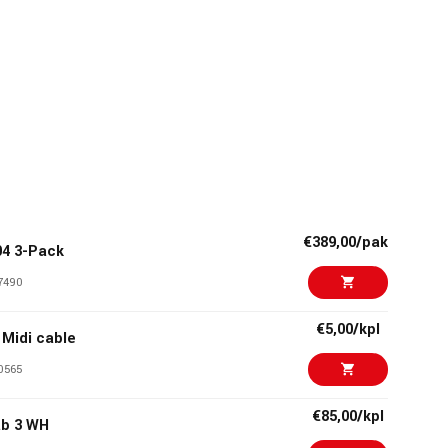
€389,00/pak
04 3-Pack
7490
€5,00/kpl
Midi cable
0565
€85,00/kpl
ab 3 WH