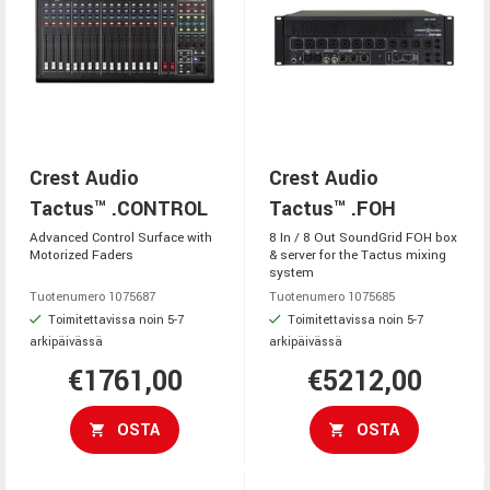
Crest Audio
Crest Audio
Tactus™ .CONTROL
Tactus™ .FOH
Advanced Control Surface with
8 In / 8 Out SoundGrid FOH box
Motorized Faders
& server for the Tactus mixing
system
Tuotenumero 1075687
Tuotenumero 1075685
Toimitettavissa noin 5-7
Toimitettavissa noin 5-7
arkipäivässä
arkipäivässä
€1761,00
€5212,00
OSTA
OSTA