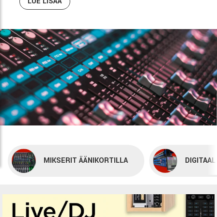
LUE LISÄÄ
MIKSERIT ÄÄNIKORTILLA
DIGITAAL