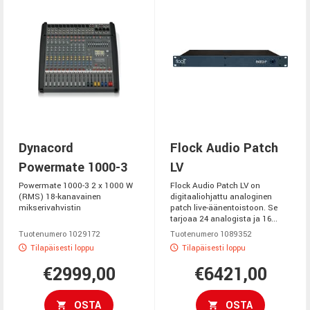
Dynacord
Flock Audio Patch
Powermate 1000-3
LV
Powermate 1000-3 2 x 1000 W
Flock Audio Patch LV on
(RMS) 18-kanavainen
digitaaliohjattu analoginen
mikserivahvistin
patch live-äänentoistoon. Se
tarjoaa 24 analogista ja 16...
Tuotenumero 1029172
Tuotenumero 1089352
Tilapäisesti loppu
Tilapäisesti loppu
€2999,00
€6421,00
OSTA
OSTA