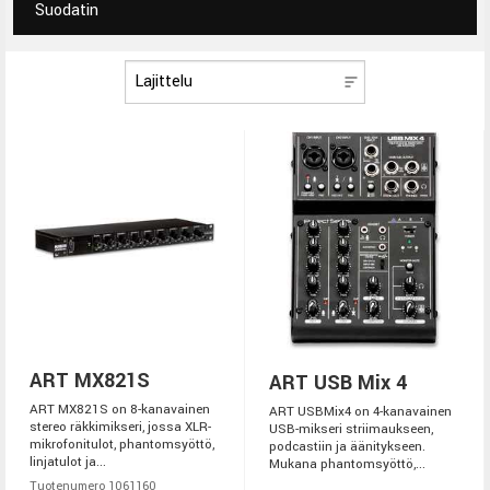
Suodatin
ART MX821S
ART USB Mix 4
ART MX821S on 8-kanavainen
ART USBMix4 on 4-kanavainen
stereo räkkimikseri, jossa XLR-
USB-mikseri striimaukseen,
mikrofonitulot, phantomsyöttö,
podcastiin ja äänitykseen.
linjatulot ja...
Mukana phantomsyöttö,...
Tuotenumero 1061160