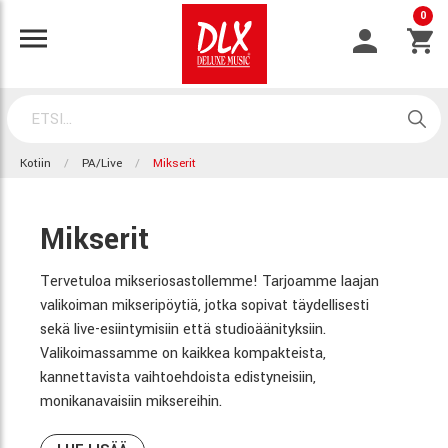
0
Kotiin
PA/Live
Mikserit
Mikserit
Tervetuloa mikseriosastollemme! Tarjoamme laajan
valikoiman mikseripöytiä, jotka sopivat täydellisesti
sekä live-esiintymisiin että studioäänityksiin.
Valikoimassamme on kaikkea kompakteista,
kannettavista vaihtoehdoista edistyneisiin,
monikanavaisiin miksereihin.