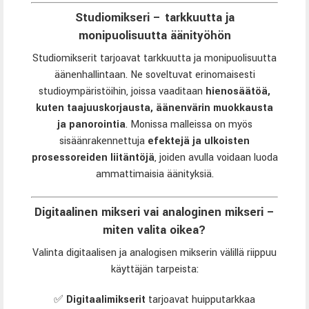
Studiomikseri – tarkkuutta ja
monipuolisuutta äänityöhön
Studiomikserit tarjoavat tarkkuutta ja monipuolisuutta
äänenhallintaan. Ne soveltuvat erinomaisesti
studioympäristöihin, joissa vaaditaan
hienosäätöä,
kuten taajuuskorjausta, äänenvärin muokkausta
ja panorointia
. Monissa malleissa on myös
sisäänrakennettuja
efektejä ja ulkoisten
prosessoreiden liitäntöjä
, joiden avulla voidaan luoda
ammattimaisia äänityksiä.
Digitaalinen mikseri vai analoginen mikseri –
miten valita oikea?
Valinta digitaalisen ja analogisen mikserin välillä riippuu
käyttäjän tarpeista:
✅
Digitaalimikserit
tarjoavat huipputarkkaa