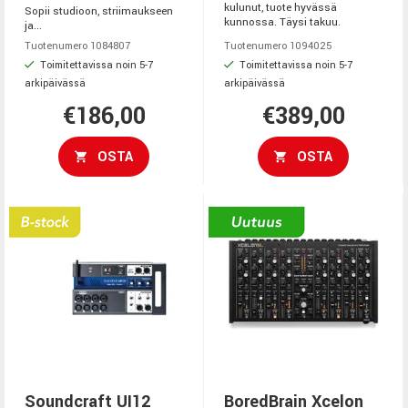
kulunut, tuote hyvässä
Sopii studioon, striimaukseen
kunnossa. Täysi takuu.
ja...
Tuotenumero 1084807
Tuotenumero 1094025
Toimitettavissa noin 5-7
Toimitettavissa noin 5-7
arkipäivässä
arkipäivässä
€186,00
€389,00
OSTA
OSTA
Soundcraft UI12
BoredBrain Xcelon