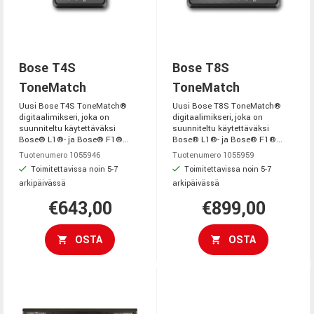
Bose T4S
Bose T8S
ToneMatch
ToneMatch
Uusi Bose T4S ToneMatch®
Uusi Bose T8S ToneMatch®
digitaalimikseri, joka on
digitaalimikseri, joka on
suunniteltu käytettäväksi
suunniteltu käytettäväksi
Bose® L1®- ja Bose® F1®...
Bose® L1®- ja Bose® F1®...
Tuotenumero 1055946
Tuotenumero 1055959
Toimitettavissa noin 5-7
Toimitettavissa noin 5-7
arkipäivässä
arkipäivässä
€643,00
€899,00
OSTA
OSTA