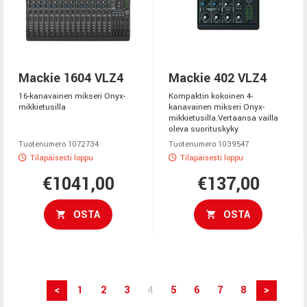
Mackie 1604 VLZ4
Mackie 402 VLZ4
16-kanavainen mikseri Onyx-
Kompaktin kokoinen 4-
mikkietusilla
kanavainen mikseri Onyx-
mikkietusilla.Vertaansa vailla
oleva suorituskyky
Tuotenumero 1072734
Tuotenumero 1039547
Tilapäisesti loppu
Tilapäisesti loppu
€1041,00
€137,00
OSTA
OSTA
<
1
2
3
4
5
6
7
8
>