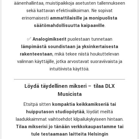
äänenhallintaa, muistipaikkoja asetusten tallennukseen
sekä kattavan efektivalikoiman. Ne sopivat
erinomaisesti
ammattilaisille ja monipuolista
säätömahdollisuutta kaipaaville
.
✅
Analogimikserit
puolestaan tunnetaan
lämpimästä soundistaan ja yksinkertaisesta
rakenteestaan
, mikä tekee niistä houkuttelevan
valinnan käyttäjille, jotka arvostavat suoraviivaista ja
intuitiivista käyttöä.
Löydä täydellinen mikseri – tilaa DLX
Musicista
Etsitpä sitten
kompaktia keikkamikseriä tai
huipputason studiopöytää
, löydät meiltä
laadukkaimmat vaihtoehdot kilpailukykyiseen hintaan.
Tilaa mikserisi jo tänään verkkokaupastamme tai
tule testaamaan laitteita Helsingin