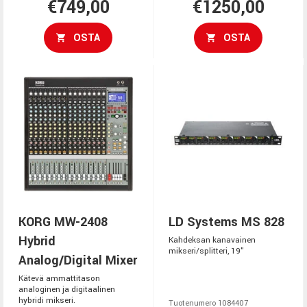
€749,00
€1250,00
OSTA
OSTA
KORG MW-2408
LD Systems MS 828
Hybrid
Kahdeksan kanavainen
mikseri/splitteri, 19"
Analog/Digital Mixer
Kätevä ammattitason
analoginen ja digitaalinen
hybridi mikseri.
Tuotenumero 1084407