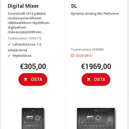
Digital Mixer
SL
Soundcraft Ui12 paketoi
Dynamic Analog Mix Performer
roudausystävälliseen
räkkilaatikkoon täydellisen
digitaalisen
miksausjärjestelmän,...
Tuotenumero 1093172
Lähetettävissä: 1-2
Tuotenumero 1098481
arkipäivässä
Myymälässä
2026-08-31
€305,00
€1969,00
OSTA
OSTA