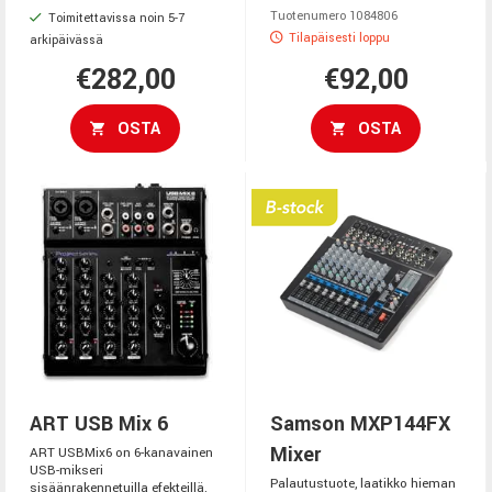
Tuotenumero 1084806
Toimitettavissa noin 5-7
Tilapäisesti loppu
arkipäivässä
€282,00
€92,00
OSTA
OSTA
ART USB Mix 6
Samson MXP144FX
Mixer
ART USBMix6 on 6-kanavainen
USB-mikseri
Palautustuote, laatikko hieman
sisäänrakennetuilla efekteillä.