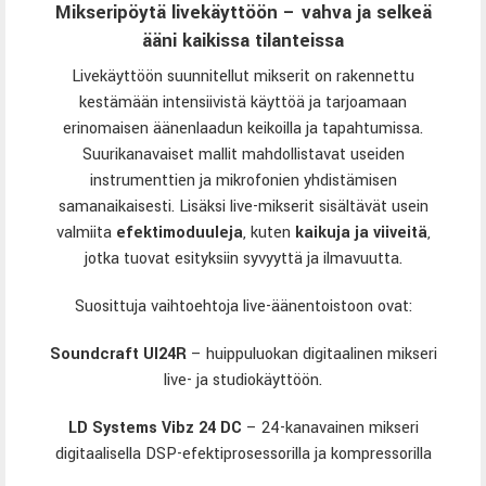
Mikseripöytä livekäyttöön – vahva ja selkeä
ääni kaikissa tilanteissa
Livekäyttöön suunnitellut mikserit on rakennettu
kestämään intensiivistä käyttöä ja tarjoamaan
erinomaisen äänenlaadun keikoilla ja tapahtumissa.
Suurikanavaiset mallit mahdollistavat useiden
instrumenttien ja mikrofonien yhdistämisen
samanaikaisesti. Lisäksi live-mikserit sisältävät usein
valmiita
efektimoduuleja
, kuten
kaikuja ja viiveitä
,
jotka tuovat esityksiin syvyyttä ja ilmavuutta.
Suosittuja vaihtoehtoja live-äänentoistoon ovat:
Soundcraft UI24R
– huippuluokan digitaalinen mikseri
live- ja studiokäyttöön.
LD Systems Vibz 24 DC
– 24-kanavainen mikseri
digitaalisella DSP-efektiprosessorilla ja kompressorilla