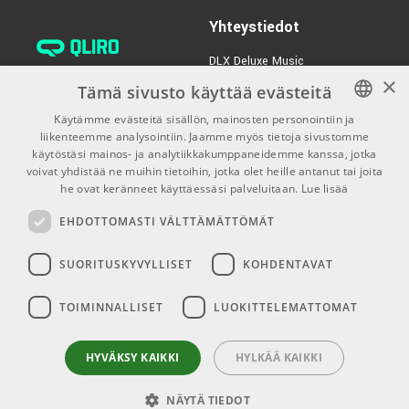
Yhteystiedot
DLX Deluxe Music
×
verkkokaupan asiakaspalvelu:
Tämä sivusto käyttää evästeitä
tilaus@dlxmusic.fi
Käytämme evästeitä sisällön, mainosten personointiin ja
Puh: 0207 282240 (arkisin klo
liikenteemme analysointiin. Jaamme myös tietoja sivustomme
FINNISH
13-17)
käytöstäsi mainos- ja analytiikkakumppaneidemme kanssa, jotka
FINNISH
voivat yhdistää ne muihin tietoihin, jotka olet heille antanut tai joita
Puh: 0207 282250 (myymälä)
he ovat keränneet käyttäessäsi palveluitaan.
Lue lisää
ENGLISH
Hermannin Rantatie 10
EHDOTTOMASTI VÄLTTÄMÄTTÖMÄT
00580 Helsinki
Y-tunnus: 1983522-7
SUORITUSKYVYLLISET
KOHDENTAVAT
Myymälän aukioloajat:
TOIMINNALLISET
LUOKITTELEMATTOMAT
Ma-Pe 10-18
La 10-15
HYVÄKSY KAIKKI
HYLKÄÄ KAIKKI
NÄYTÄ TIEDOT