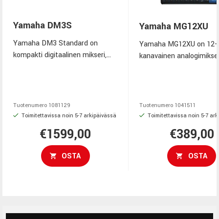
Yamaha DM3S
Yamaha MG12XU
Yamaha DM3 Standard on
Yamaha MG12XU on 12-
kompakti digitaalinen mikseri,
kanavainen analogimikser
jossa on 16 mikrofoni-/linjatuloa,
yhdistyvät laadukkaat D
9 tuuman kosketusnäyttö, 18 ×
mikrofonietuasteet, 24 
18 USB Audio, laadukkaat
efektiä ja 24-bit/192 kH
sisäiset efektit ja 48/96 kHz
äänikortti. Kuusi mikrofon
Tuotenumero
1081129
Tuotenumero
1041511
signaalinkäsittely. Erinomainen
neljä yhden nupin kompre
Toimitettavissa noin 5-7 arkipäivässä
Toimitettavissa noin 5-7 ar
valinta live-äänentoistoon,
sisäänrakennettu virtalä
€1599,00
€389,00
studioon, tapahtumiin ja
mukana toimitettava Cu
suoratoistoon.
tekevät siitä erinomaise
OSTA
OSTA
ratkaisun live-äänentoist
kotistudioon, podcast-
tuotantoon ja musiikin
äänittämiseen.