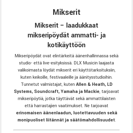
Mikserit
Mikserit – laadukkaat
mikseripöydät ammatti- ja
kotikäyttöön
Mikseripöydät ovat elintärkeitä äänenhallinnassa sekä
studio- että live-esityksissä. DLX Musicin laajasta
valikoimasta löydät mikserit eri käyttötarkoituksiin,
kuten keikoille, festivaaleille ja äänitysstudioihin.
Tunnetut valmistajat, kuten
Allen & Heath
,
LD
Systems
,
Soundcraft
,
Yamaha
ja
Mackie
, tarjoavat
mikseripöytiä, jotka täyttävät sekä ammattilaisten
että harrastajien vaatimukset. Ne tarjoavat
erinomaisen äänenlaadun, luotettavuuden sekä
monipuoliset liitännät ja säätömahdollisuudet
.