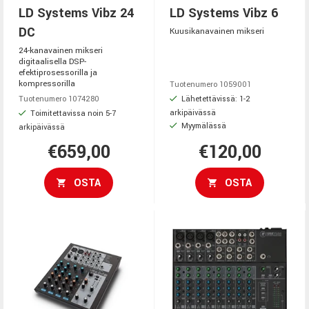
LD Systems Vibz 24
LD Systems Vibz 6
DC
Kuusikanavainen mikseri
24-kanavainen mikseri
digitaalisella DSP-
efektiprosessorilla ja
kompressorilla
Tuotenumero 1059001
Lähetettävissä: 1-2
Tuotenumero 1074280
arkipäivässä
Toimitettavissa noin 5-7
Myymälässä
arkipäivässä
€659,00
€120,00
OSTA
OSTA