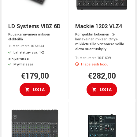
LD Systems VIBZ 6D
Mackie 1202 VLZ4
Kuusikanavainen mikseri
Kompaktin kokoinen 12-
efekteillä
kanavainen mikseri Onyx-
mikkietusilla.Vertaansa vailla
Tuotenumero 1073244
oleva suorituskyky
Lähetettävissä: 1-2
Tuotenumero 1041609
arkipäivässä
Myymälässä
Tilapäisesti loppu
€179,00
€282,00
OSTA
OSTA