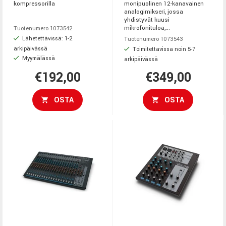
kompressorilla
monipuolinen 12-kanavainen
analogimikseri, jossa
yhdistyvät kuusi
mikrofonituloa,...
Tuotenumero 1073542
Lähetettävissä: 1-2
Tuotenumero 1073543
arkipäivässä
Toimitettavissa noin 5-7
Myymälässä
arkipäivässä
€192,00
€349,00
OSTA
OSTA