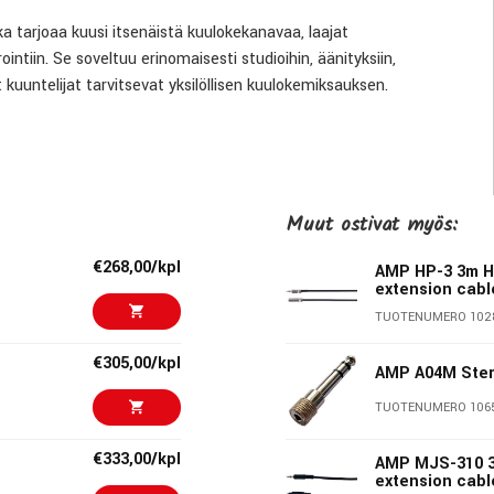
 tarjoaa kuusi itsenäistä kuulokekanavaa, laajat
tiin. Se soveltuu erinomaisesti studioihin, äänityksiin,
t kuuntelijat tarvitsevat yksilöllisen kuulokemiksauksen.
tteeseen voidaan liittää jopa 12 kuulokeparia samanaikaisesti.
 mahdollisuuden säätää kuuntelua omien tarpeidensa mukaan.
llistavat henkilökohtaisen “more me” -monitoroinnin. Käyttäjä
Muut ostivat myös:
yleiseen miksaukseen helposti.
€268,00/kpl
AMP HP-3 3m 
räätälöinnissä. Lisäksi jokaisessa kanavassa on 2-kaistainen EQ,
extension cabl
TUOTENUMERO 102
arit Clip-ilmaisimilla tarjoavat tarkan visuaalisen
€305,00/kpl
AMP A04M Ster
tulot sekä Thru-lähdöt useiden yksiköiden ketjutukseen.
TUOTENUMERO 106
een vaihtoa varten.
€333,00/kpl
o- ja livejärjestelmiin.
AMP MJS-310 
extension cabl