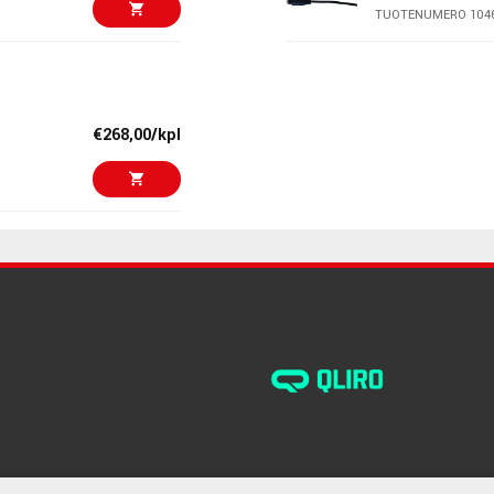
TUOTENUMERO 104
€282,00/kpl
AMP A02 Stere
TUOTENUMERO 103
€268,00/kpl
€191,00/kpl
AMP MJS-305 
extension cabl
TUOTENUMERO 104
€116,00/kpl
ART HeadAMP 
TUOTENUMERO 108
€555,00/kpl
Fischer Amps M
TUOTENUMERO 104
€90,00/kpl
Samson QH4 M
TUOTENUMERO 105