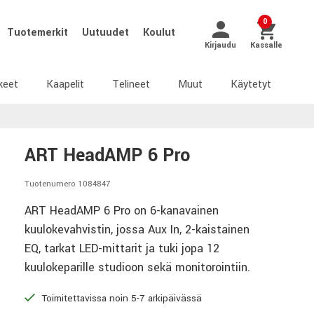
0
Tuotemerkit
Uutuudet
Koulut
Kirjaudu
Kassalle
keet
Kaapelit
Telineet
Muut
Käytetyt
ART HeadAMP 6 Pro
Tuotenumero 1084847
ART HeadAMP 6 Pro on 6-kanavainen
kuulokevahvistin, jossa Aux In, 2-kaistainen
EQ, tarkat LED-mittarit ja tuki jopa 12
kuulokeparille studioon sekä monitorointiin.
Toimitettavissa noin 5-7 arkipäivässä