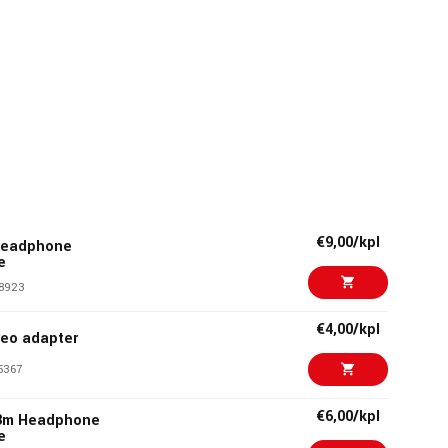
€9,00/kpl
Headphone
e
8923
€4,00/kpl
eo adapter
5367
€6,00/kpl
3m Headphone
e