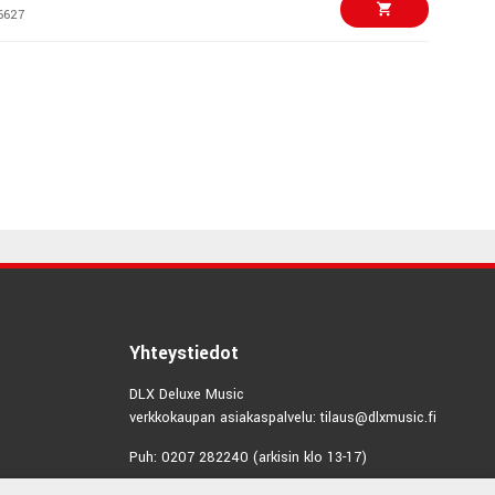
6627
€2,50/kpl
o adapter
9576
€4,50/kpl
1,5m Headphone
e
6626
€268,00/kpl
6
4848
€69,00/kpl
Yhteystiedot
ini Body Pack 2
DLX Deluxe Music
4905
verkkokaupan asiakaspalvelu: tilaus@dlxmusic.fi
€115,00/kpl
ini Headphone Amp
Puh: 0207 282240 (arkisin klo 13-17)
1090