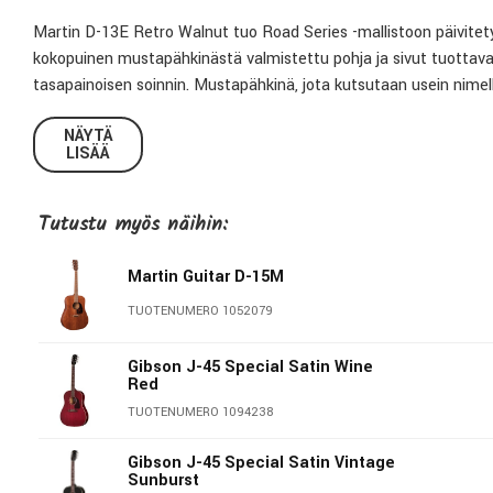
Martin D-13E Retro Walnut tuo Road Series -mallistoon päivitety
kokopuinen mustapähkinästä valmistettu pohja ja sivut tuottava
tasapainoisen soinnin. Mustapähkinä, jota kutsutaan usein nime
monimuotoisuutta, joka kilpailee perinteisempien sointipuiden k
NÄYTÄ
LISÄÄ
Dreadnought-runko Ja sointi
D-14-nauhainen dreadnought-runko tarjoaa vahvan projektion ja 
Tutustu myös näihin:
komppisoitossa että voimakkaassa plektratyöskentelyssä. Scallop
avoimuutta sekä erottelevuutta koko taajuusalueella.
Martin Guitar D-15M
Soitettavuus Ja kaularakenne
TUOTENUMERO 1052079
Performing Artist -kaulaprofiili High Performance Taper -muotoi
yhdistettynä ebony-otelautaan mahdollistaa sulavan liikkumisen 
Gibson J-45 Special Satin Wine
Red
perinteisen Martin-jännitteen ja vasteen.
TUOTENUMERO 1094238
Materiaalit Ja viimeistely
Gibson J-45 Special Satin Vintage
Kokopuinen kuusikansi Aging Toner -sävyllä ja korkeakiiltoinen v
Sunburst