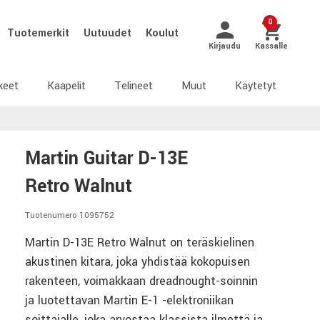
0
Tuotemerkit
Uutuudet
Koulut
Kirjaudu
Kassalle
keet
Kaapelit
Telineet
Muut
Käytetyt
Martin Guitar D-13E
Retro Walnut
Tuotenumero 1095752
Martin D-13E Retro Walnut on teräskielinen
akustinen kitara, joka yhdistää kokopuisen
rakenteen, voimakkaan dreadnought-soinnin
ja luotettavan Martin E-1 -elektroniikan
soittajalle, joka arvostaa klassista ilmettä ja