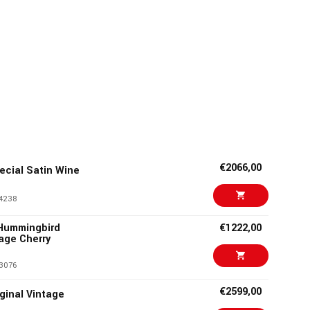
€2066,00
ecial Satin Wine
4238
Hummingbird
€1222,00
tage Cherry
3076
€2599,00
iginal Vintage