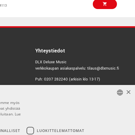
4113
€2166,00
gbird Special
Sunburst
4239
€8799,00
untry Western
oked Natural
Yhteystiedot
4229
DLX Deluxe Music
verkkokaupan asiakaspalvelu: tilaus@dlxmusic.fi
€859,00/kpl
erbilt Texan Faded
Puh: 0207 282240 (arkisin klo 13-17)
7268
×
Puh: 0207 282250 (myymälä)
Hermannin Rantatie 10
€845,00/kpl
razilian Rosewood
Jaamme myös
00580 Helsinki
vat yhdistää
FINNISH
4717
Y-tunnus: 1983522-7
eluitaan.
Lue
FINNISH
€1190,00/kpl
000-10E Retro
Myymälän aukioloajat:
ENGLISH
NNALLISET
LUOKITTELEMATTOMAT