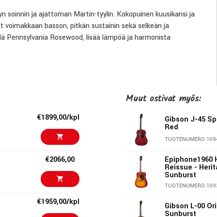
n soinnin ja ajattoman Martin-tyylin. Kokopuinen kuusikansi ja
t voimakkaan basson, pitkän sustainin sekä selkeän ja
llä Pennsylvania Rosewood, lisää lämpöä ja harmonista
anssa.
dynaamisen vasteen, joka toimii erinomaisesti sekä
Muut ostivat myös:
ed X -rimoitus parantaa kannen liikettä ja tuo sointiin
€1899,00/kpl
Gibson J-45 Sp
Red
TUOTENUMERO 109
lulla takaa miellyttävän ja modernin soittotuntuman. Kaula
koko otelaudan alueella, ja 25,4 tuuman skaala tarjoaa
€2066,00
Epiphone1960 
Reissue - Heri
Sunburst
TUOTENUMERO 109
€1959,00/kpl
Gibson L-00 Or
iimeistely tuovat esiin klassisen Martin-ilmeen. Kokopuinen
Sunburst