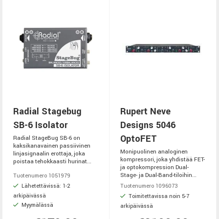
Radial Stagebug
Rupert Neve
SB-6 Isolator
Designs 5046
OptoFET
Radial StageBug SB-6 on
kaksikanavainen passiivinen
Monipuolinen analoginen
linjasignaalin erottaja, joka
kompressori, joka yhdistää FET-
poistaa tehokkaasti hurinat...
ja optokompression Dual-
Stage- ja Dual-Band-tiloihin...
Tuotenumero 1051979
Lähetettävissä: 1-2
Tuotenumero 1096073
arkipäivässä
Toimitettavissa noin 5-7
Myymälässä
arkipäivässä