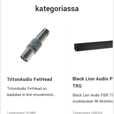
kategoriassa
Black Lion Audio P
TritonAudio FetHead
TRS
TritonAudio FetHead on
laadukas in-line-etuvahvistin
Black Lion Audio PBR T
nauha- ja dynaamisille
studioluokan 96-liittimi
mikrofoneille. Se tarjoaa +27 dB
patchbay, jossa on
puhdasta vahvistusta ilman
kultapinnoitetut audiophi
Tuotenumero
1074841
Tuotenumero
1082536