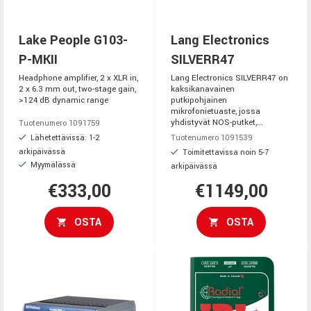
Lake People G103-
Lang Electronics
P-MKII
SILVERR47
Headphone amplifier, 2 x XLR in,
Lang Electronics SILVERR47 on
2 x 6.3 mm out, two-stage gain,
kaksikanavainen
>124 dB dynamic range
putkipohjainen
mikrofonietuaste, jossa
yhdistyvät NOS-putket,...
Tuotenumero 1091759
Lähetettävissä: 1-2
Tuotenumero 1091539
arkipäivässä
Toimitettavissa noin 5-7
Myymälässä
arkipäivässä
€333,00
€1149,00
OSTA
OSTA