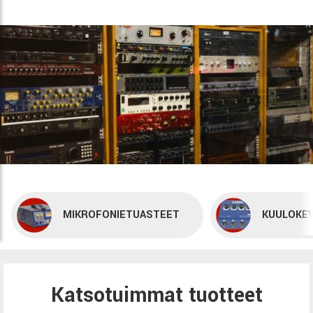
MIKROFONIETUASTEET
KUULOKEV
Katsotuimmat tuotteet