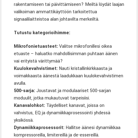
rakentamiseen tai päivittämiseen? Meiltä löydät laajan
valikoiman ammattikäyttöön tarkoitettua
signaalilaitteistoa alan johtavilta merkeiltä.
Tutustu kategorioihimme:
Mikrofonietuasteet
:
Valitse mikrofonillesi oikea
etuaste – haluatko mahdollisimman puhtaan äänen
vai erityistä värittymää?
Kuulokevahvistimet
:
Nauti kristallinkirkkaasta ja
voimakkaasta äänestä laadukkaan kuulokevahvistimen
avulla.
500-sarja
:
Joustavat ja modulaariset 500-sarjan
moduulit, jotka mukautuvat tarpeisiisi.
Kanavalohkot
:
Täydelliset kanavat, joissa on
vahvistus, EQ ja dynamiikkaprosessointi yhdessä
yksikössä.
Dynamiikkaprosessorit
:
Hallitse äänesi dynamiikkaa
kompressoreilla, limitereillä ja de-essereillä.