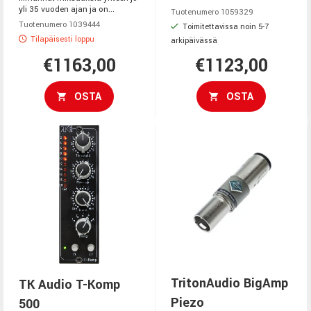
yli 35 vuoden ajan ja on...
Tuotenumero 1059329
Tuotenumero 1039444
Toimitettavissa noin 5-7
Tilapäisesti loppu
arkipäivässä
€1163,00
€1123,00
OSTA
OSTA
TritonAudio BigAmp
TK Audio T-Komp
Piezo
500