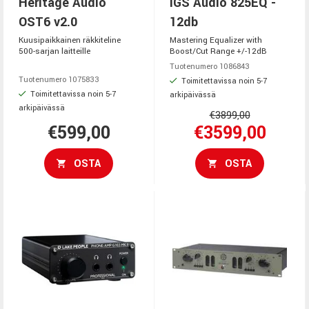
Heritage Audio
IGS Audio 825EQ -
OST6 v2.0
12db
Kuusipaikkainen räkkiteline
Mastering Equalizer with
500-sarjan laitteille
Boost/Cut Range +/-12dB
Tuotenumero 1086843
Tuotenumero 1075833
Toimitettavissa noin 5-7
Toimitettavissa noin 5-7
arkipäivässä
arkipäivässä
€3899,00
€599,00
€3599,00
OSTA
OSTA