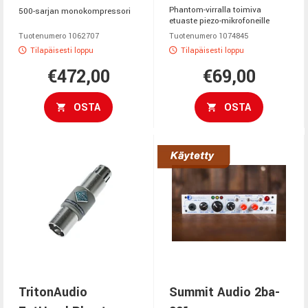
Phantom-virralla toimiva
500-sarjan monokompressori
etuaste piezo-mikrofoneille
Tuotenumero 1062707
Tuotenumero 1074845
Tilapäisesti loppu
Tilapäisesti loppu
€472,00
€69,00
OSTA
OSTA
TritonAudio
Summit Audio 2ba-