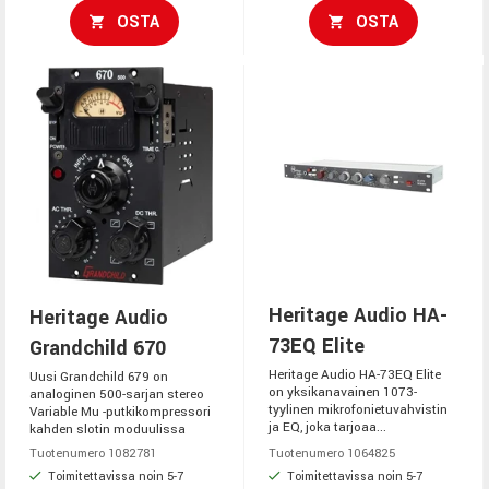
OSTA
OSTA
Heritage Audio HA-
Heritage Audio
73EQ Elite
Grandchild 670
Heritage Audio HA-73EQ Elite
Uusi Grandchild 679 on
on yksikanavainen 1073-
analoginen 500-sarjan stereo
tyylinen mikrofonietuvahvistin
Variable Mu -putkikompressori
ja EQ, joka tarjoaa...
kahden slotin moduulissa
Tuotenumero 1082781
Tuotenumero 1064825
Toimitettavissa noin 5-7
Toimitettavissa noin 5-7