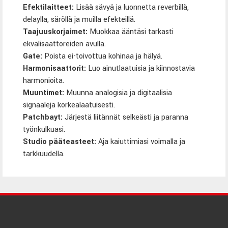
Efektilaitteet
:
Lisää sävyä ja luonnetta reverbillä,
delaylla, säröllä ja muilla efekteillä.
Taajuuskorjaimet
:
Muokkaa ääntäsi tarkasti
ekvalisaattoreiden avulla.
Gate:
Poista ei-toivottua kohinaa ja hälyä.
Harmonisaattorit
:
Luo ainutlaatuisia ja kiinnostavia
harmonioita.
Muuntimet
:
Muunna analogisia ja digitaalisia
signaaleja korkealaatuisesti.
Patchbayt
:
Järjestä liitännät selkeästi ja paranna
työnkulkuasi.
Studio pääteasteet
:
Aja kaiuttimiasi voimalla ja
tarkkuudella.