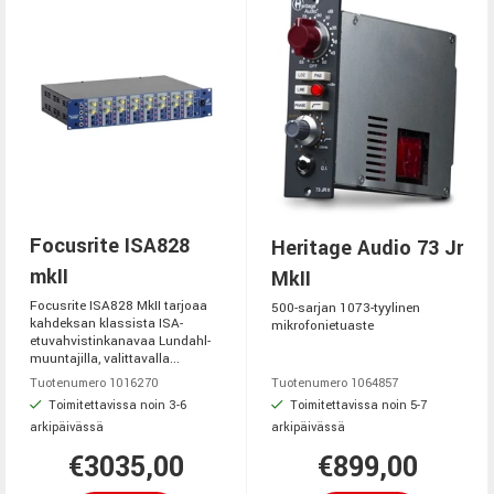
Focusrite ISA828
Heritage Audio 73 Jr
mkII
MkII
Focusrite ISA828 MkII tarjoaa
500-sarjan 1073-tyylinen
kahdeksan klassista ISA-
mikrofonietuaste
etuvahvistinkanavaa Lundahl-
muuntajilla, valittavalla...
Tuotenumero 1016270
Tuotenumero 1064857
Toimitettavissa noin 3-6
Toimitettavissa noin 5-7
arkipäivässä
arkipäivässä
€3035,00
€899,00