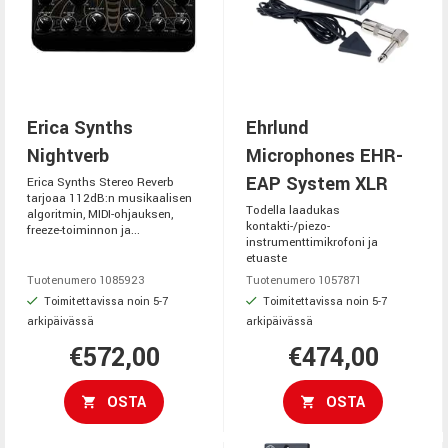
Erica Synths
Ehrlund
Nightverb
Microphones EHR-
EAP System XLR
Erica Synths Stereo Reverb
tarjoaa 112dB:n musikaalisen
Todella laadukas
algoritmin, MIDI-ohjauksen,
kontakti-/piezo-
freeze-toiminnon ja...
instrumenttimikrofoni ja
etuaste
Tuotenumero 1085923
Tuotenumero 1057871
Toimitettavissa noin 5-7
Toimitettavissa noin 5-7
arkipäivässä
arkipäivässä
€572,00
€474,00
OSTA
OSTA