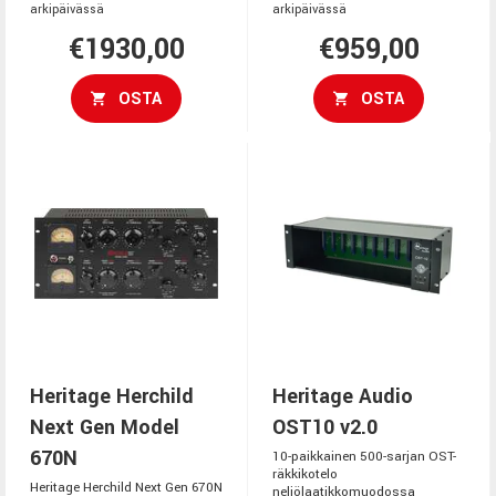
arkipäivässä
arkipäivässä
€1930,00
€959,00
OSTA
OSTA
Heritage Herchild
Heritage Audio
Next Gen Model
OST10 v2.0
670N
10-paikkainen 500-sarjan OST-
räkkikotelo
Heritage Herchild Next Gen 670N
neliölaatikkomuodossa