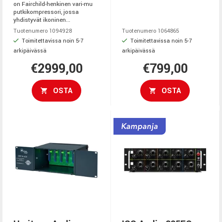
on Fairchild-henkinen vari-mu
putkikompressori, jossa
yhdistyvät ikoninen...
Tuotenumero 1094928
Tuotenumero 1064865
Toimitettavissa noin 5-7
Toimitettavissa noin 5-7
arkipäivässä
arkipäivässä
€2999,00
€799,00
OSTA
OSTA