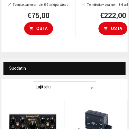
Toimitettavissa noin 5-7 arkipäivässä
Toimitettavissa noin 3-6 ar
kohinaa, parantaen äänenlaatua
grade -liittimet, valittava
ja herkkyyttä.
normalointi-tilat ja erittä
€75,00
€222,00
kestävä metallirakenne
vaativaan studiokäyttöön
OSTA
OSTA
Suodatin