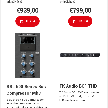
arkipäivässä
arkipäivässä
€939,00
€799,00
OSTA
OSTA
TK Audio BC1 THD
SSL 500 Series Bus
Compressor Mk3
TK Audio BC1 THD kompressori
on BC1, BC1 mkII, BC1s, BC1
SSL Stereo Bus Compressorin
LTD -mallien seuraaja
legendaarinen soundi on
liimannut miksauksia yhteen jo