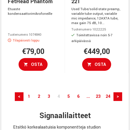
FetHead Phantom
221
Etuaste
Used Tube/solid-state preamp,
kondensaattorimikrofoneille
variable tube output, variable
mic impedance, 12AX7A tube,
max gain 75 dB, 10...
Tuotenumero 1022225
Tuotenumero 1074840
Toimitettavissa noin 5-7
Tilapäisesti loppu
arkipäivässä
€79,00
€449,00
OSTA
OSTA
<
1
2
3
4
5
6
...
23
24
>
Signaalilaitteet
Etsitkö korkealaatuisia komponentteja studion