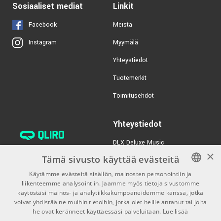
Sosiaaliset mediat
Linkit
Facebook
Meistä
Myymälä
Instagram
Yhteystiedot
Tuotemerkit
Toimitusehdot
Yhteystiedot
DLX Deluxe Music
×
verkkokaupan asiakaspalvelu:
Tämä sivusto käyttää evästeitä
tilaus@dlxmusic.fi
Käytämme evästeitä sisällön, mainosten personointiin ja
Puh: 0207 282240 (arkisin klo
liikenteemme analysointiin. Jaamme myös tietoja sivustomme
FINNISH
13-17)
käytöstäsi mainos- ja analytiikkakumppaneidemme kanssa, jotka
FINNISH
voivat yhdistää ne muihin tietoihin, jotka olet heille antanut tai joita
Puh: 0207 282250 (myymälä)
he ovat keränneet käyttäessäsi palveluitaan.
Lue lisää
ENGLISH
Hermannin Rantatie 10