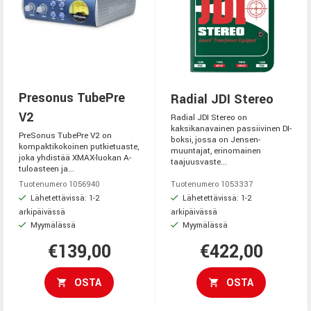
Presonus TubePre
Radial JDI Stereo
V2
Radial JDI Stereo on
kaksikanavainen passiivinen DI-
PreSonus TubePre V2 on
boksi, jossa on Jensen-
kompaktikokoinen putkietuaste,
muuntajat, erinomainen
joka yhdistää XMAX-luokan A-
taajuusvaste...
tuloasteen ja...
Tuotenumero 1056940
Tuotenumero 1053337
Lähetettävissä: 1-2
Lähetettävissä: 1-2
arkipäivässä
arkipäivässä
Myymälässä
Myymälässä
€139,00
€422,00
OSTA
OSTA