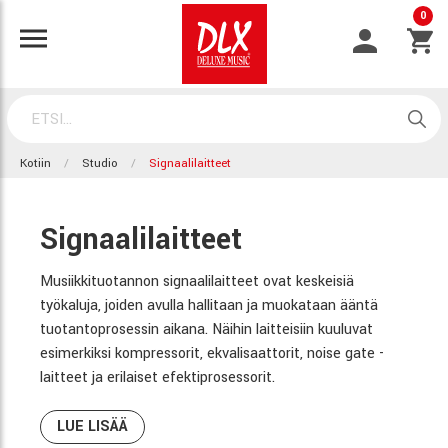
0
Kotiin
Studio
Signaalilaitteet
Signaalilaitteet
Musiikkituotannon signaalilaitteet ovat keskeisiä
työkaluja, joiden avulla hallitaan ja muokataan ääntä
tuotantoprosessin aikana. Näihin laitteisiin kuuluvat
esimerkiksi kompressorit, ekvalisaattorit, noise gate -
laitteet ja erilaiset efektiprosessorit.
LUE LISÄÄ