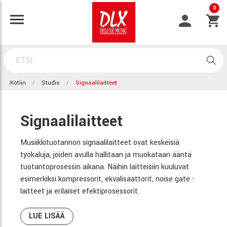
0
Kotiin
Studio
Signaalilaitteet
Signaalilaitteet
Musiikkituotannon signaalilaitteet ovat keskeisiä
työkaluja, joiden avulla hallitaan ja muokataan ääntä
tuotantoprosessin aikana. Näihin laitteisiin kuuluvat
esimerkiksi kompressorit, ekvalisaattorit, noise gate -
laitteet ja erilaiset efektiprosessorit.
LUE LISÄÄ