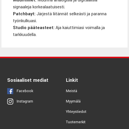
Muuntimet
:
Muunna analogisia ja digitaalisia
signaaleja korkealaatuisesti.
Patchbayt
:
Järjestä liitännät selkeästi ja paranna
työnkulkuasi.
Studio pääteasteet
:
Aja kaiuttimiasi voimalla ja
tarkkuudella.
Sosiaaliset mediat
Linkit
Facebook
Meistä
Myymälä
Instagram
Yhteystiedot
Tuotemerkit