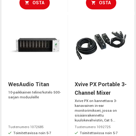
OSTA
OSTA
WesAudio Titan
Xvive PX Portable 3-
Channel Mixer
10-paikkainen teline/kotelo 500-
sarjan moduuleille
Xvive PX on kannettava 3-
kanavainen in-ear
monitorimikseri, jossa on
sisäänrakennettu
kuulokevahvistin, Cat 5...
Tuotenumero 1072685
Tuotenumero 1092725
Toimitettavissa noin 5-7
Toimitettavissa noin 5-7