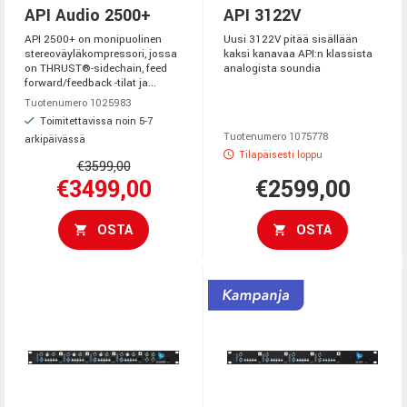
API Audio 2500+
API 3122V
API 2500+ on monipuolinen
Uusi 3122V pitää sisällään
stereoväyläkompressori, jossa
kaksi kanavaa API:n klassista
on THRUST®-sidechain, feed
analogista soundia
forward/feedback -tilat ja...
Tuotenumero 1025983
Toimitettavissa noin 5-7
Tuotenumero 1075778
arkipäivässä
Tilapäisesti loppu
€3599,00
€3499,00
€2599,00
OSTA
OSTA