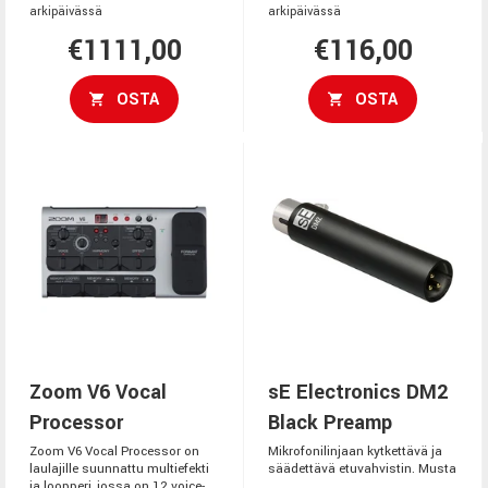
arkipäivässä
arkipäivässä
€1111,00
€116,00
OSTA
OSTA
Zoom V6 Vocal
sE Electronics DM2
Processor
Black Preamp
Zoom V6 Vocal Processor on
Mikrofonilinjaan kytkettävä ja
laulajille suunnattu multiefekti
säädettävä etuvahvistin. Musta
ja loopperi, jossa on 12 voice-