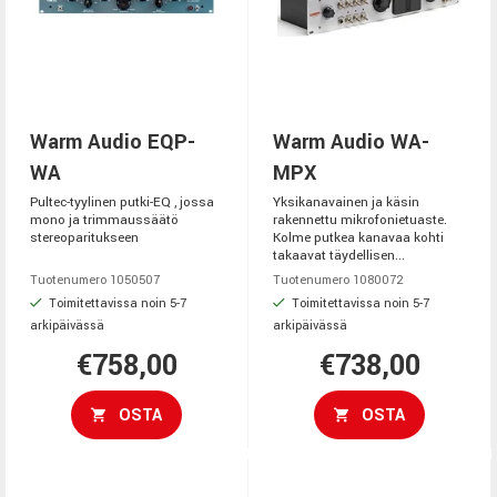
Warm Audio EQP-
Warm Audio WA-
WA
MPX
Pultec-tyylinen putki-EQ , jossa
Yksikanavainen ja käsin
mono ja trimmaussäätö
rakennettu mikrofonietuaste.
stereoparitukseen
Kolme putkea kanavaa kohti
takaavat täydellisen...
Tuotenumero 1050507
Tuotenumero 1080072
Toimitettavissa noin 5-7
Toimitettavissa noin 5-7
arkipäivässä
arkipäivässä
€758,00
€738,00
OSTA
OSTA