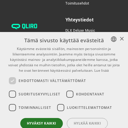
Toimitusehdot
Yhteystiedot
DLX Deluxe Music
×
verkkokaupan asiakaspalvelu:
Tämä sivusto käyttää evästeitä
tilaus@dlxmusic.fi
Käytämme evästeitä sisällön, mainosten personointiin ja
Puh: 0207 282240 (arkisin klo
liikenteemme analysointiin. Jaamme myös tietoja sivustomme
FINNISH
13-17)
käytöstäsi mainos- ja analytiikkakumppaneidemme kanssa, jotka
FINNISH
voivat yhdistää ne muihin tietoihin, jotka olet heille antanut tai joita
Puh: 0207 282250 (myymälä)
he ovat keränneet käyttäessäsi palveluitaan.
Lue lisää
ENGLISH
Hermannin Rantatie 10
EHDOTTOMASTI VÄLTTÄMÄTTÖMÄT
00580 Helsinki
Y-tunnus: 1983522-7
SUORITUSKYVYLLISET
KOHDENTAVAT
Myymälän aukioloajat:
TOIMINNALLISET
LUOKITTELEMATTOMAT
Ma-Pe 10-18
La 10-15
HYVÄKSY KAIKKI
HYLKÄÄ KAIKKI