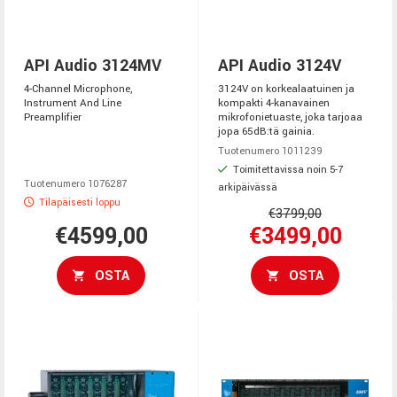
API Audio 3124MV
API Audio 3124V
4-Channel Microphone,
3124V on korkealaatuinen ja
Instrument And Line
kompakti 4-kanavainen
Preamplifier
mikrofonietuaste, joka tarjoaa
jopa 65dB:tä gainia.
Tuotenumero 1011239
Toimitettavissa noin 5-7
Tuotenumero 1076287
arkipäivässä
Tilapäisesti loppu
€3799,00
€4599,00
€3499,00
OSTA
OSTA