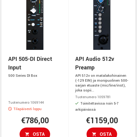
API 505-DI Direct
API Audio 512v
Input
Preamp
500 Series DI Box
API 512v on matalakohinainen
(-129 EIN) ja monipuolinen 500-
sarjan etuaste (mic/line/inst),
joka sopii...
Tuotenumero 1059781
Tuotenumero 1069144
Toimitettavissa noin 5-7
Tilapäisesti loppu
arkipäivässä
€786,00
€1159,00
OSTA
OSTA