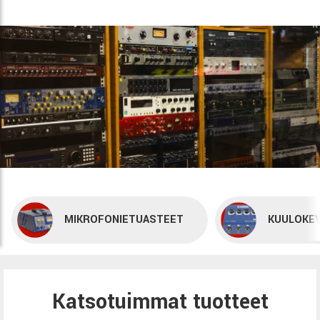
MIKROFONIETUASTEET
KUULOKEV
Katsotuimmat tuotteet