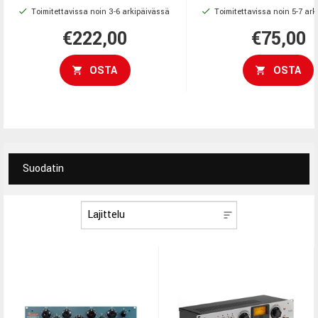
Toimitettavissa noin 3-6 arkipäivässä
Toimitettavissa noin 5-7 ar
kohinaa, parantaen ääne
grade -liittimet, valittavat
ja herkkyyttä.
normalointi-tilat ja erittäin
€222,00
€75,00
kestävä metallirakenne
vaativaan studiokäyttöön.
OSTA
OSTA
Suodatin