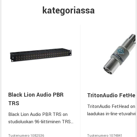
kategoriassa
Black Lion Audio PBR
TritonAudio FetHe
TRS
TritonAudio FetHead on
laadukas in-line-etuvahvi
Black Lion Audio PBR TRS on
nauha- ja dynaamisille
studioluokan 96-liittiminen TRS
mikrofoneille. Se tarjoa
patchbay, jossa on
puhdasta vahvistusta il
kultapinnoitetut audiophile-
Tuotenumero
1082536
Tuotenumero
1074841