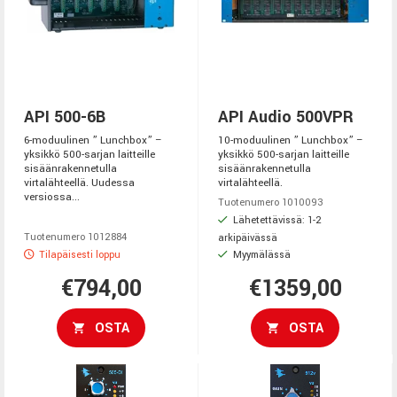
API 500-6B
API Audio 500VPR
6-moduulinen ” Lunchbox” –
10-moduulinen ” Lunchbox” –
yksikkö 500-sarjan laitteille
yksikkö 500-sarjan laitteille
sisäänrakennetulla
sisäänrakennetulla
virtalähteellä. Uudessa
virtalähteellä.
versiossa...
Tuotenumero 1010093
Lähetettävissä: 1-2
Tuotenumero 1012884
arkipäivässä
Tilapäisesti loppu
Myymälässä
€794,00
€1359,00
OSTA
OSTA