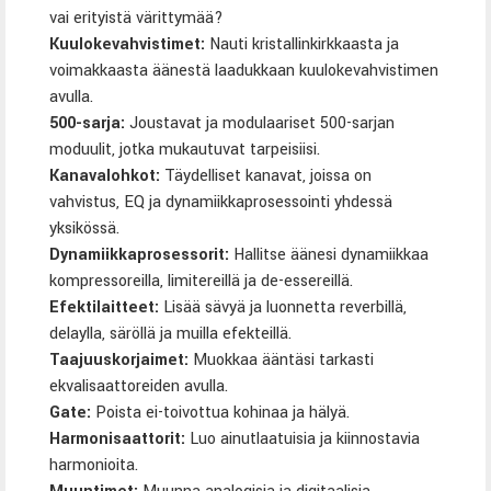
vai erityistä värittymää?
Kuulokevahvistimet
:
Nauti kristallinkirkkaasta ja
voimakkaasta äänestä laadukkaan kuulokevahvistimen
avulla.
500-sarja
:
Joustavat ja modulaariset 500-sarjan
moduulit, jotka mukautuvat tarpeisiisi.
Kanavalohkot
:
Täydelliset kanavat, joissa on
vahvistus, EQ ja dynamiikkaprosessointi yhdessä
yksikössä.
Dynamiikkaprosessorit
:
Hallitse äänesi dynamiikkaa
kompressoreilla, limitereillä ja de-essereillä.
Efektilaitteet
:
Lisää sävyä ja luonnetta reverbillä,
delaylla, säröllä ja muilla efekteillä.
Taajuuskorjaimet
:
Muokkaa ääntäsi tarkasti
ekvalisaattoreiden avulla.
Gate:
Poista ei-toivottua kohinaa ja hälyä.
Harmonisaattorit
:
Luo ainutlaatuisia ja kiinnostavia
harmonioita.