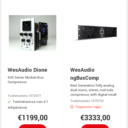
WesAudio Dione
WesAudio
ngBusComp
500 Series Module Bus
Compressor
Next Generation fully analog,
dual mono, stereo, mid-side
compressor, with digital recall
Tuotenumero 1072677
Tuotenumero 1075733
Toimitettavissa noin 5-7
Tilapäisesti loppu
arkipäivässä
€1199,00
€3333,00