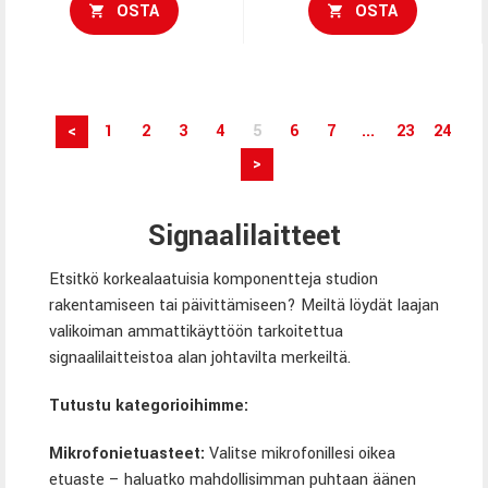
OSTA
OSTA
<
1
2
3
4
5
6
7
...
23
24
>
Signaalilaitteet
Etsitkö korkealaatuisia komponentteja studion
rakentamiseen tai päivittämiseen? Meiltä löydät laajan
valikoiman ammattikäyttöön tarkoitettua
signaalilaitteistoa alan johtavilta merkeiltä.
Tutustu kategorioihimme:
Mikrofonietuasteet
:
Valitse mikrofonillesi oikea
etuaste – haluatko mahdollisimman puhtaan äänen