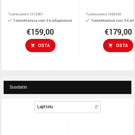
laajalla UAD-ohjelmistopaketilla,
etuasteet, 120dB dynami
tarjoten helpon ja laadukkaan
loopback ja laaja softapa
Tuotenumero
1072801
Tuotenumero
1082050
ratkaisun kotistudioäänitykseen.
Toimitettavissa noin 3-6 arkipäivässä
Toimitettavissa noin 3-6 ar
€159,00
€179,00
OSTA
OSTA
Suodatin