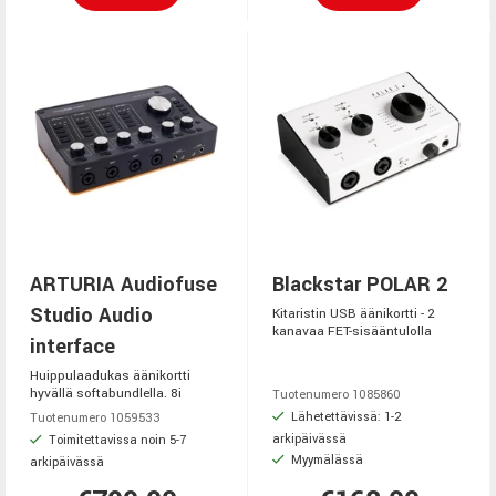
ARTURIA Audiofuse
Blackstar POLAR 2
Studio Audio
Kitaristin USB äänikortti - 2
kanavaa FET-sisääntulolla
interface
Huippulaadukas äänikortti
hyvällä softabundlella. 8i
Tuotenumero 1085860
Lähetettävissä: 1-2
Tuotenumero 1059533
arkipäivässä
Toimitettavissa noin 5-7
Myymälässä
arkipäivässä