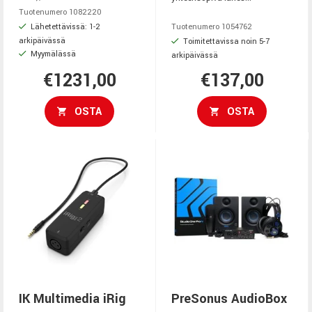
Tuotenumero 1082220
Lähetettävissä: 1-2
Tuotenumero 1054762
arkipäivässä
Toimitettavissa noin 5-7
Myymälässä
arkipäivässä
€1231,00
€137,00
OSTA
OSTA
IK Multimedia iRig
PreSonus AudioBox