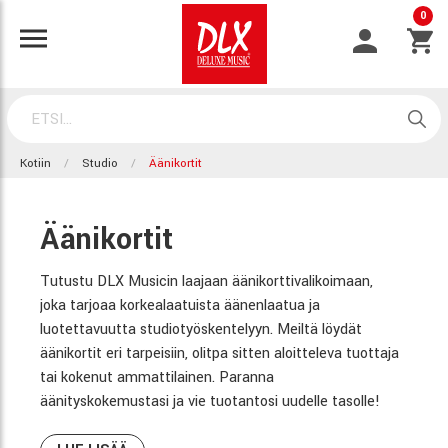
0
Kotiin
Studio
Äänikortit
Äänikortit
Tutustu DLX Musicin laajaan äänikorttivalikoimaan,
joka tarjoaa korkealaatuista äänenlaatua ja
luotettavuutta studiotyöskentelyyn. Meiltä löydät
äänikortit eri tarpeisiin, olitpa sitten aloitteleva tuottaja
tai kokenut ammattilainen. Paranna
äänityskokemustasi ja vie tuotantosi uudelle tasolle!