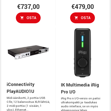
€737,00
€479,00
OSTA
OSTA
iConnectivity
IK Multimedia iRig
PlayAUDIO1U
Pro I/O
Midi-äänikortti, 2 porttia USB
iRig Pro:n I/O-versio on paitsi
C:lle, 12 balansoitua XLR-lähtöä,
ultrakompakti ja -laadukas
2 midi-porttia (1 sisään, 1
audio interface, se on myös
ulos), Ethernet...
yhteensopiva lähes...