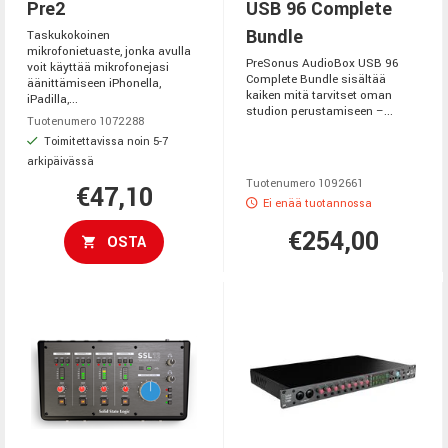
Pre2
USB 96 Complete
Bundle
Taskukokoinen
mikrofonietuaste, jonka avulla
PreSonus AudioBox USB 96
voit käyttää mikrofonejasi
Complete Bundle sisältää
äänittämiseen iPhonella,
kaiken mitä tarvitset oman
iPadilla,...
studion perustamiseen –...
Tuotenumero 1072288
Toimitettavissa noin 5-7
arkipäivässä
Tuotenumero 1092661
€47,10
Ei enää tuotannossa
€254,00
OSTA