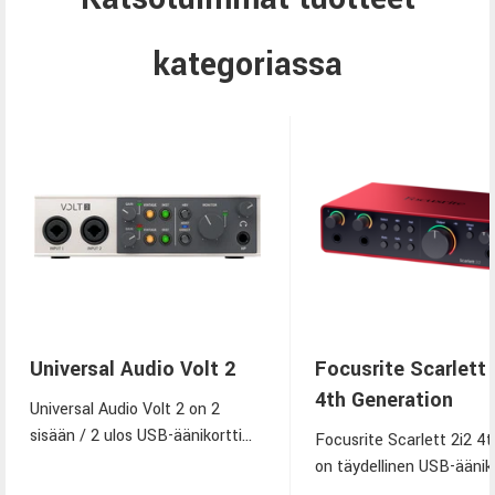
kategoriassa
Universal Audio Volt 2
Focusrite Scarlett 
4th Generation
Universal Audio Volt 2 on 2
sisään / 2 ulos USB-äänikortti
Focusrite Scarlett 2i2 4
kahdella Vintage Mic Preamp -
on täydellinen USB-ääniko
etuasteella, MIDI-liitännöillä ja
kotistudioon. Etuohjatta