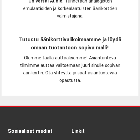
Universal Audio
:
Tunnetaan analogisten
emulaatioiden ja korkealaatuisten äänikorttien
valmistajana.
Tutustu äänikorttivalikoimaamme ja löydä
omaan tuotantoon sopiva malli!
Olemme täällä auttaaksemme! Asiantunteva
tiimimme auttaa valitsemaan juuri sinulle sopivan
äänikortin. Ota yhteyttä ja saat asiantuntevaa
opastusta.
Sosiaaliset mediat
Linkit