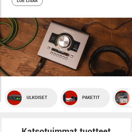
LUE LISÄÄ
ULKOISET
PAKETIT
Katsotuimmat tuotteet