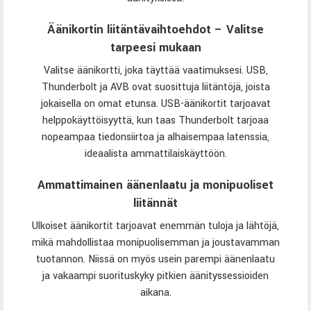
Äänikortin liitäntävaihtoehdot – Valitse
tarpeesi mukaan
Valitse äänikortti, joka täyttää vaatimuksesi. USB,
Thunderbolt ja AVB ovat suosittuja liitäntöjä, joista
jokaisella on omat etunsa. USB-äänikortit tarjoavat
helppokäyttöisyyttä, kun taas Thunderbolt tarjoaa
nopeampaa tiedonsiirtoa ja alhaisempaa latenssia,
ideaalista ammattilaiskäyttöön.
Ammattimainen äänenlaatu ja monipuoliset
liitännät
Ulkoiset äänikortit tarjoavat enemmän tuloja ja lähtöjä,
mikä mahdollistaa monipuolisemman ja joustavamman
tuotannon. Niissä on myös usein parempi äänenlaatu
ja vakaampi suorituskyky pitkien äänityssessioiden
aikana.