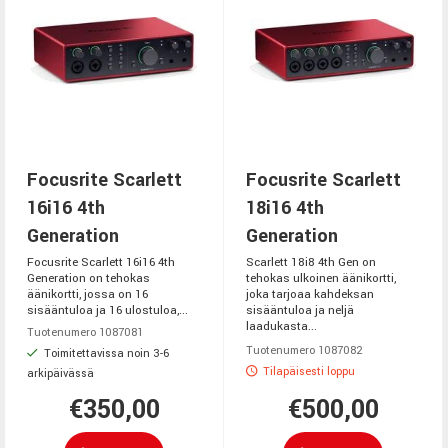
Focusrite Scarlett
Focusrite Scarlett
16i16 4th
18i16 4th
Generation
Generation
Focusrite Scarlett 16i16 4th
Scarlett 18i8 4th Gen on
Generation on tehokas
tehokas ulkoinen äänikortti,
äänikortti, jossa on 16
joka tarjoaa kahdeksan
sisääntuloa ja 16 ulostuloa,...
sisääntuloa ja neljä
laadukasta...
Tuotenumero 1087081
Tuotenumero 1087082
Toimitettavissa noin 3-6
Tilapäisesti loppu
arkipäivässä
€350,00
€500,00