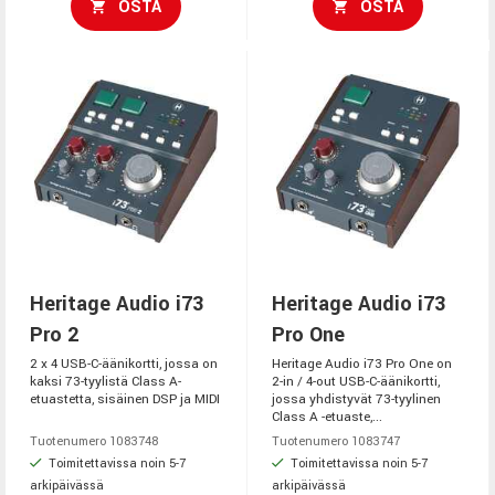
OSTA
OSTA
Heritage Audio i73
Heritage Audio i73
Pro 2
Pro One
2 x 4 USB-C-äänikortti, jossa on
Heritage Audio i73 Pro One on
kaksi 73-tyylistä Class A-
2-in / 4-out USB-C-äänikortti,
etuastetta, sisäinen DSP ja MIDI
jossa yhdistyvät 73-tyylinen
Class A -etuaste,...
Tuotenumero 1083748
Tuotenumero 1083747
Toimitettavissa noin 5-7
Toimitettavissa noin 5-7
arkipäivässä
arkipäivässä