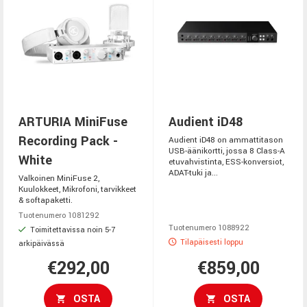
ARTURIA MiniFuse
Audient iD48
Recording Pack -
Audient iD48 on ammattitason
USB-äänikortti, jossa 8 Class-A
White
etuvahvistinta, ESS-konversiot,
ADAT-tuki ja...
Valkoinen MiniFuse 2,
Kuulokkeet, Mikrofoni, tarvikkeet
& softapaketti.
Tuotenumero 1081292
Tuotenumero 1088922
Toimitettavissa noin 5-7
Tilapäisesti loppu
arkipäivässä
€292,00
€859,00
OSTA
OSTA