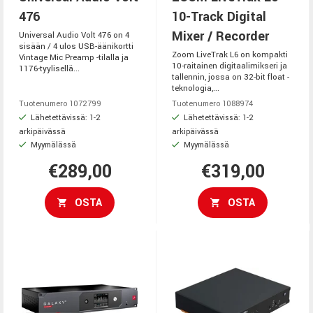
476
10-Track Digital
Mixer / Recorder
Universal Audio Volt 476 on 4
sisään / 4 ulos USB-äänikortti
Zoom LiveTrak L6 on kompakti
Vintage Mic Preamp -tilalla ja
10-raitainen digitaalimikseri ja
1176-tyylisellä...
tallennin, jossa on 32-bit float -
teknologia,...
Tuotenumero 1072799
Tuotenumero 1088974
Lähetettävissä: 1-2
Lähetettävissä: 1-2
arkipäivässä
arkipäivässä
Myymälässä
Myymälässä
€289,00
€319,00
OSTA
OSTA