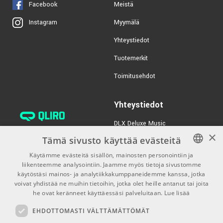
Facebook
Meistä
Myymälä
Instagram
Yhteystiedot
Tuotemerkit
Toimitusehdot
Yhteystiedot
DLX Deluxe Music
×
verkkokaupan asiakaspalvelu:
Tämä sivusto käyttää evästeitä
tilaus@dlxmusic.fi
Käytämme evästeitä sisällön, mainosten personointiin ja
Puh: 0207 282240 (arkisin klo
liikenteemme analysointiin. Jaamme myös tietoja sivustomme
FINNISH
13-17)
käytöstäsi mainos- ja analytiikkakumppaneidemme kanssa, jotka
FINNISH
voivat yhdistää ne muihin tietoihin, jotka olet heille antanut tai joita
Puh: 0207 282250 (myymälä)
he ovat keränneet käyttäessäsi palveluitaan.
Lue lisää
ENGLISH
Hermannin Rantatie 10
EHDOTTOMASTI VÄLTTÄMÄTTÖMÄT
00580 Helsinki