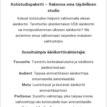
Kotistudiopaketti – Rakenna oma täydellinen
studio
Kokoat kotistudion helposti valitsemalla oikean
äänikortin. Tarvitsetko yksinkertaisen USB-äänikortin
vai monipuolisemman ulkoisen äänikortin? Me
autamme sinua valitsemaan tarpeidesi mukaisen
vaihtoehdon.
Suosituimpia äänikorttivalmistajia:
Focusrite
: Tunnettu korkealaatuisista ja edullisista
äänikorteistaan.
Audient
: Tarjoaa ammattitason äänikortteja
erinomaisella äänenlaadulla.
Motu
:
Luotettavat ja kestävät äänikortit
ammattikäyttöön.
PreSonus
: Suosittu valmistaja, joka tarjoaa monia
vaihtoehtoja niin kotistudiolle kuin ammattilaisille.