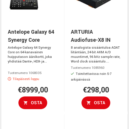
Antelope Galaxy 64
ARTURIA
Synergy Core
Audiofuse-X8 IN
Antelope Galaxy 64 Synergy
8 analogista sisääntuloa ADAT
Core on 64-kanavainen
liitäntään, 24-bit AKM A/D
huipputason äänikortti, joka
muuntimet, 96 kHz sample rate,
yhdistää Dante-, HDX- ja...
Word clock sisääntulo....
Tuotenumero 1085960
Tuotenumero 1068035
Toimitettavissa noin 5-7
Tilapäisesti loppu
arkipäivässä
€8999,00
€298,00
OSTA
OSTA