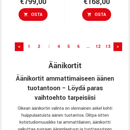
€799,00
€168,00
OSTA
OSTA
<
1
2
3
4
5
6
...
12
13
>
Äänikortit
Äänikortit ammattimaiseen äänen
tuotantoon – Löydä paras
vaihtoehto tarpeisiisi
Oikean äänikortin valinta on olennainen askel kohti
huippulaatuista äänen tuotantoa. Olitpa sitten
kotistudiomuusikko tai ammattilainen, äänikortti
vaikuttaa suoraan äänenlaatuun ja tuottavuuteen.