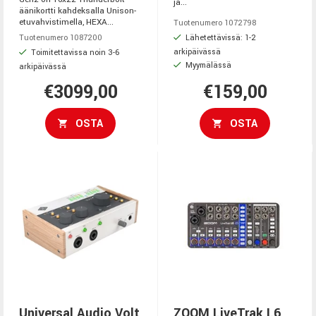
ja...
äänikortti kahdeksalla Unison-
etuvahvistimella, HEXA...
Tuotenumero 1072798
Lähetettävissä: 1-2
Tuotenumero 1087200
arkipäivässä
Toimitettavissa noin 3-6
Myymälässä
arkipäivässä
€3099,00
€159,00
OSTA
OSTA
Universal Audio Volt
ZOOM LiveTrak L6