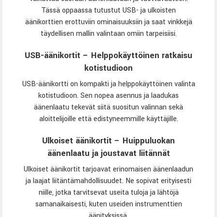
Tässä oppaassa tutustut USB- ja ulkoisten
äänikorttien erottuviin ominaisuuksiin ja saat vinkkejä
täydellisen mallin valintaan omiin tarpeisiisi.
USB-äänikortit – Helppokäyttöinen ratkaisu
kotistudioon
USB-äänikortti on kompakti ja helppokäyttöinen valinta
kotistudioon. Sen nopea asennus ja laadukas
äänenlaatu tekevät siitä suositun valinnan sekä
aloittelijoille että edistyneemmille käyttäjille.
Ulkoiset äänikortit – Huippuluokan
äänenlaatu ja joustavat liitännät
Ulkoiset äänikortit tarjoavat erinomaisen äänenlaadun
ja laajat liitäntämahdollisuudet. Ne sopivat erityisesti
niille, jotka tarvitsevat useita tuloja ja lähtöjä
samanaikaisesti, kuten useiden instrumenttien
äänityksissä.