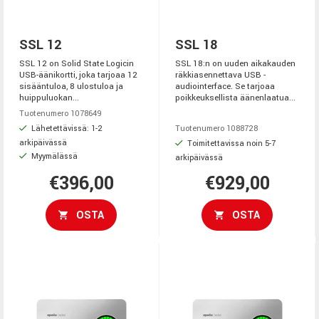
SSL 12
SSL 18
SSL 12 on Solid State Logicin
SSL 18:n on uuden aikakauden
USB-äänikortti, joka tarjoaa 12
räkkiasennettava USB -
sisääntuloa, 8 ulostuloa ja
audiointerface. Se tarjoaa
huippuluokan...
poikkeuksellista äänenlaatua...
Tuotenumero 1078649
Lähetettävissä: 1-2
Tuotenumero 1088728
arkipäivässä
Toimitettavissa noin 5-7
Myymälässä
arkipäivässä
€396,00
€929,00
OSTA
OSTA